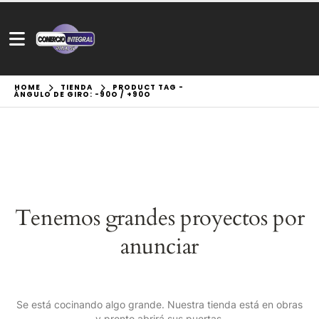
HOME
TIENDA
PRODUCT TAG -
ÁNGULO DE GIRO: -90O / +90O
Tenemos grandes proyectos por
anunciar
Se está cocinando algo grande. Nuestra tienda está en obras
y pronto abrirá sus puertas.