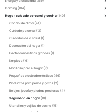
Energía y electricidad
(169)
Gaming
(104)
Hogar, cuidado personal y cocina
(140)
Control de clima
(24)
Cuidado personal
(13)
Cuidados de la salud
(1)
Decoración del hogar
(1)
Electrodomésticos grandes
(1)
Limpieza
(16)
Mobiliario para el hogar
(7)
Pequeños electrodomésticos
(46)
Productos para perros y gatos
(2)
Relojes, joyería y piedras preciosas
(4)
Seguridad en hogar
(10)
Utensilios y vajillas de cocina
(15)