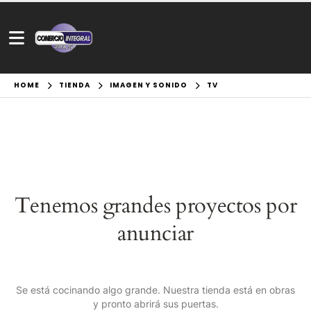
HOME
TIENDA
IMAGEN Y SONIDO
TV
Tenemos grandes proyectos por
anunciar
Se está cocinando algo grande. Nuestra tienda está en obras
y pronto abrirá sus puertas.