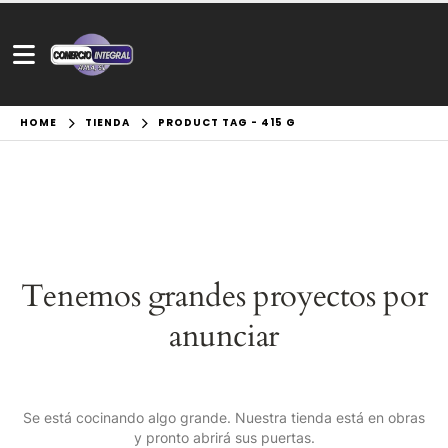
HOME
TIENDA
PRODUCT TAG -
415 G
Tenemos grandes proyectos por
anunciar
Se está cocinando algo grande. Nuestra tienda está en obras
y pronto abrirá sus puertas.