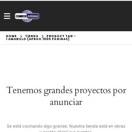
HOME
TIENDA
PRODUCT TAG -
1 AMARILLO (APROX.1000 PÁGINAS)
Tenemos grandes proyectos por
anunciar
Se está cocinando algo grande. Nuestra tienda está en obras
y pronto abrirá sus puertas.