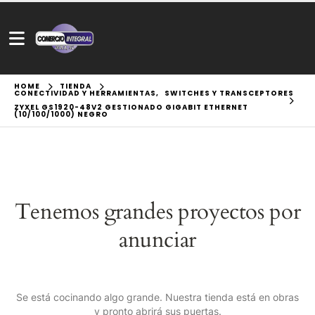
HOME
TIENDA
CONECTIVIDAD Y HERRAMIENTAS
,
SWITCHES Y TRANSCEPTORES
ZYXEL GS1920-48V2 GESTIONADO GIGABIT ETHERNET
(10/100/1000) NEGRO
Tenemos grandes proyectos por
anunciar
Se está cocinando algo grande. Nuestra tienda está en obras
y pronto abrirá sus puertas.