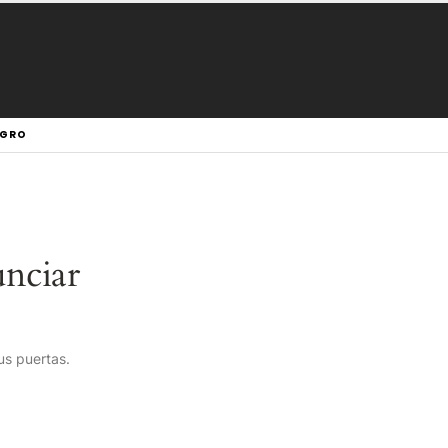
EGRO
nciar
us puertas.