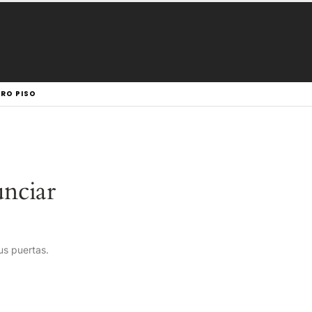
GRO PISO
nciar
us puertas.