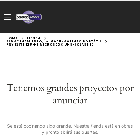
HOME
TIENDA
ALMACENAMIENTO
,
ALMACENAMIENTO PORTÁTIL
PNY ELITE 128 GB MICROSDXC UHS-I CLASE 10
Tenemos grandes proyectos por
anunciar
Se está cocinando algo grande. Nuestra tienda está en obras
y pronto abrirá sus puertas.