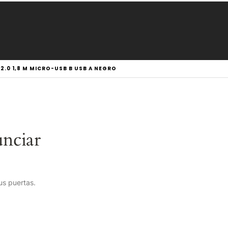
2.0 1,8 M MICRO-USB B USB A NEGRO
nciar
us puertas.