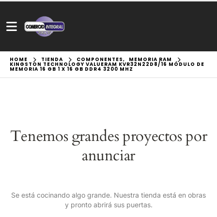
HOME
TIENDA
COMPONENTES
,
MEMORIA RAM
KINGSTON TECHNOLOGY VALUERAM KVR32N22D8/16 MÓDULO DE
MEMORIA 16 GB 1 X 16 GB DDR4 3200 MHZ
Tenemos grandes proyectos por
anunciar
Se está cocinando algo grande. Nuestra tienda está en obras
y pronto abrirá sus puertas.