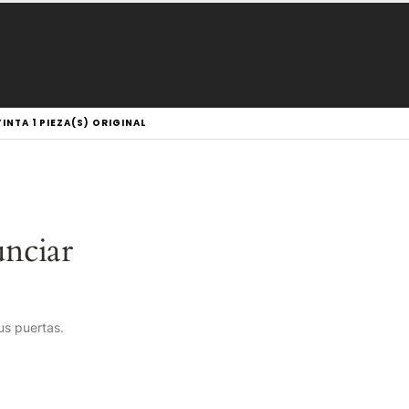
NTA 1 PIEZA(S) ORIGINAL
nciar
us puertas.