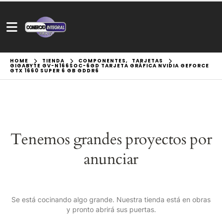
HOME
TIENDA
COMPONENTES
,
TARJETAS
GIGABYTE GV-N166SOC-6GD TARJETA GRÁFICA NVIDIA GEFORCE
GTX 1660 SUPER 6 GB GDDR6
Tenemos grandes proyectos por
anunciar
Se está cocinando algo grande. Nuestra tienda está en obras
y pronto abrirá sus puertas.